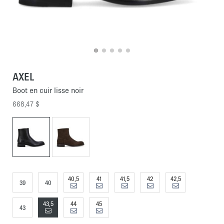
AXEL
Boot en cuir lisse noir
668,47 $
40,5
41
41,5
42
42,5
39
40
43,5
44
45
43