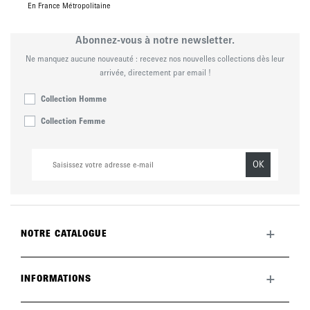
En France Métropolitaine
Abonnez-vous à notre newsletter.
Ne manquez aucune nouveauté : recevez nos nouvelles collections dès leur
arrivée, directement par email !
Collection Homme
Collection Femme
OK
+
NOTRE CATALOGUE
Toute la collection
Nouveautés du mois
+
INFORMATIONS
La marque
LookBook
Retours
Entretenir vos chaussures