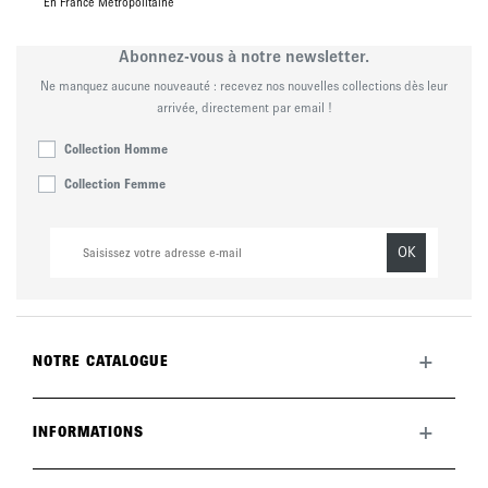
En France Métropolitaine
Abonnez-vous à notre newsletter.
Ne manquez aucune nouveauté : recevez nos nouvelles collections dès leur
arrivée, directement par email !
Collection Homme
Collection Femme
OK
+
NOTRE CATALOGUE
Toute la collection
Nouveautés du mois
+
INFORMATIONS
La marque
LookBook
Retours
Entretenir vos chaussures
Livraisons