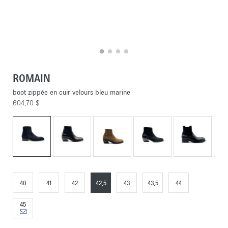
ROMAIN
boot zippée en cuir velours bleu marine
604,70 $
40
41
42
42,5
43
43,5
44
45