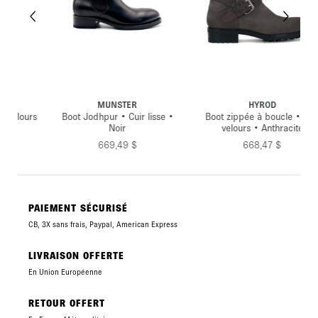
MUNSTER
HYROD
urs
Boot Jodhpur • Cuir lisse •
Boot zippée à boucle • Cuir
Noir
velours • Anthracite
669,49 $
668,47 $
PAIEMENT SÉCURISÉ
CB, 3X sans frais, Paypal, American Express
LIVRAISON OFFERTE
En Union Européenne
RETOUR OFFERT