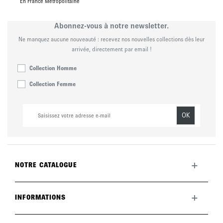
En France Métropolitaine
Abonnez-vous à notre newsletter.
Ne manquez aucune nouveauté : recevez nos nouvelles collections dès leur
arrivée, directement par email !
Collection Homme
Collection Femme
OK
+
NOTRE CATALOGUE
Toute la collection
Nouveautés du mois
+
INFORMATIONS
La marque
LookBook
Retours
Entretenir vos chaussures
Livraisons