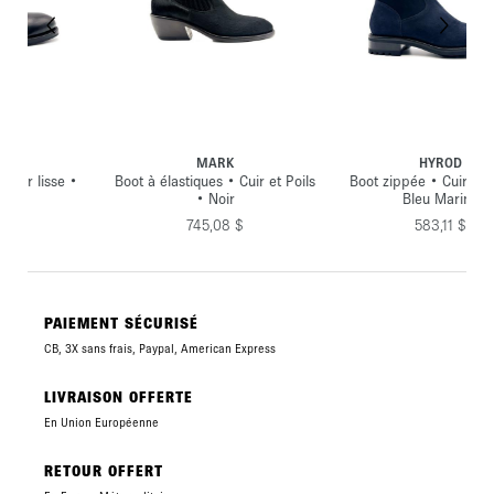
MARK
HYROD
•
Boot à élastiques • Cuir et Poils
Boot zippée • Cuir Velours •
• Noir
Bleu Marine
745,08 $
583,11 $
PAIEMENT SÉCURISÉ
CB, 3X sans frais, Paypal, American Express
LIVRAISON OFFERTE
En Union Européenne
RETOUR OFFERT