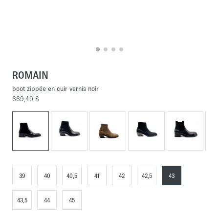
ROMAIN
boot zippée en cuir vernis noir
669,49 $
39
40
40,5
41
42
42,5
43
43,5
44
45