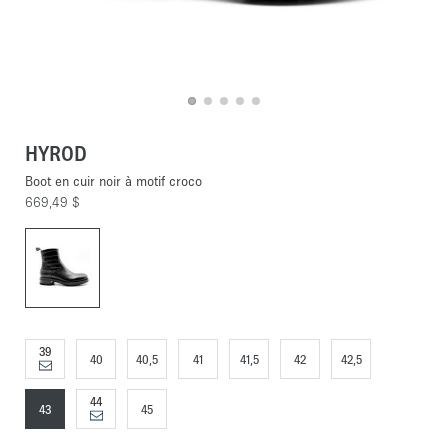
HYROD
Boot en cuir noir à motif croco
669,49 $
39
40
40,5
41
41,5
42
42,5
44
43
45