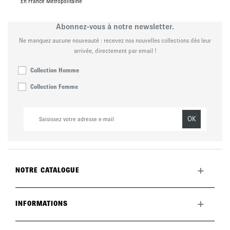
En France Métropolitaine
Abonnez-vous à notre newsletter.
Ne manquez aucune nouveauté : recevez nos nouvelles collections dès leur
arrivée, directement par email !
Collection Homme
Collection Femme
OK
+
NOTRE CATALOGUE
Toute la collection
Nouveautés du mois
+
INFORMATIONS
La marque
LookBook
Retours
Entretenir vos chaussures
Livraisons