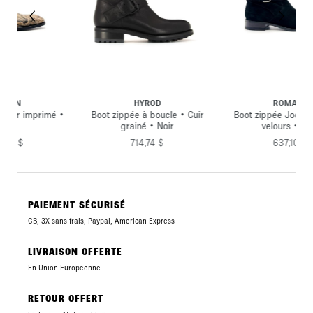
ROMAIN
OFF ROAD
ucle • Cuir
Boot zippée Jodhpur • Cuir
Boot à lacets • Cuir velo
Noir
velours • Noir
Artésian
$
637,10 $
593,90 $
PAIEMENT SÉCURISÉ
CB, 3X sans frais, Paypal, American Express
LIVRAISON OFFERTE
En Union Européenne
RETOUR OFFERT