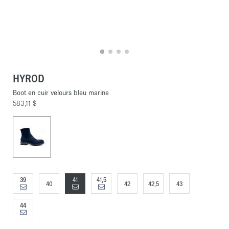
HYROD
Boot en cuir velours bleu marine
583,11 $
39
41
41,5
40
42
42,5
43
44