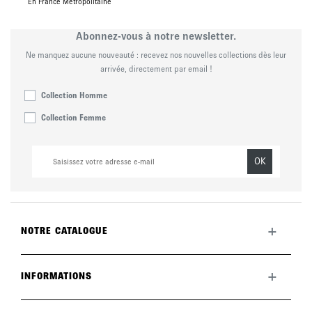
En France Métropolitaine
Abonnez-vous à notre newsletter.
Ne manquez aucune nouveauté : recevez nos nouvelles collections dès leur
arrivée, directement par email !
Collection Homme
Collection Femme
OK
+
NOTRE CATALOGUE
Toute la collection
Nouveautés du mois
+
INFORMATIONS
La marque
LookBook
Retours
Entretenir vos chaussures
Livraisons