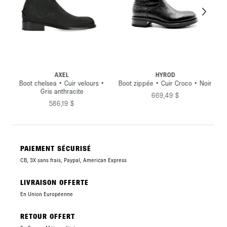
HYROD
MUNSTER
ours •
Boot zippée • Cuir Croco • Noir
Boot Jodhpur • Cuir Lisse •
Marron
669,49 $
669,49 $
PAIEMENT SÉCURISÉ
CB, 3X sans frais, Paypal, American Express
LIVRAISON OFFERTE
En Union Européenne
RETOUR OFFERT