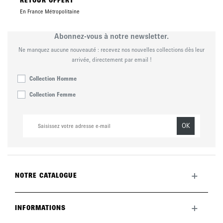
RETOUR OFFERT
En France Métropolitaine
Abonnez-vous à notre newsletter.
Ne manquez aucune nouveauté : recevez nos nouvelles collections dès leur
arrivée, directement par email !
Collection Homme
Collection Femme
OK
+
NOTRE CATALOGUE
Toute la collection
Nouveautés du mois
+
INFORMATIONS
La marque
LookBook
Retours