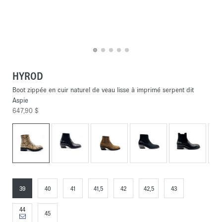
HYROD
Boot zippée en cuir naturel de veau lisse à imprimé serpent dit
Aspie
647,90 $
39
40
41
41,5
42
42,5
43
44
45