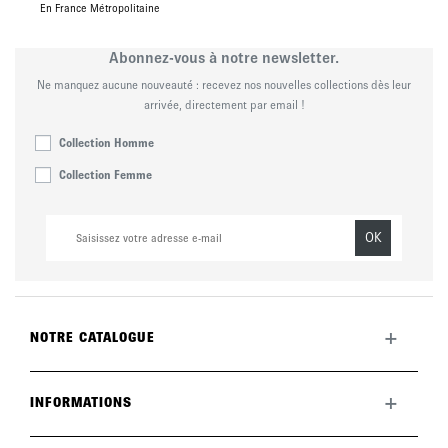
En France Métropolitaine
Abonnez-vous à notre newsletter.
Ne manquez aucune nouveauté : recevez nos nouvelles collections dès leur
arrivée, directement par email !
Collection Homme
Collection Femme
OK
+
NOTRE CATALOGUE
Toute la collection
Nouveautés du mois
+
INFORMATIONS
La marque
LookBook
Retours
Entretenir vos chaussures