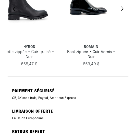
ROMAIN
ROMAIN
né •
Boot zippée • Cuir Vernis •
Boot zippée • Cuir velours •
Noir
Anthracite
669,49 $
668,47 $
PAIEMENT SÉCURISÉ
CB, 3X sans frais, Paypal, American Express
LIVRAISON OFFERTE
En Union Européenne
RETOUR OFFERT