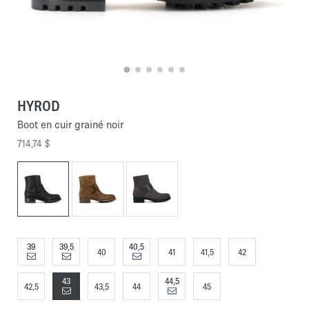
HYROD
Boot en cuir grainé noir
714,74 $
39
39,5
40,5
40
41
41,5
42
43
44,5
42,5
43,5
44
45