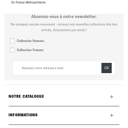
En France Métropolitaine
Abonnez-vous à notre newsletter.
Ne manquez aucune nouveauté : recevez nos nouvelles collections dès leur
arrivée, directement par email !
Collection Homme
Collection Femme
OK
+
NOTRE CATALOGUE
Toute la collection
Nouveautés du mois
+
INFORMATIONS
La marque
LookBook
Retours
Entretenir vos chaussures