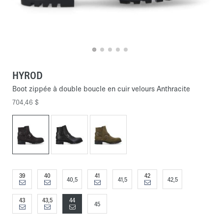
HYROD
Boot zippée à double boucle en cuir velours Anthracite
704,46 $
39
40
41
42
40,5
41,5
42,5
43
43,5
44
45