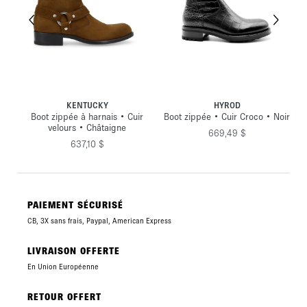
KENTUCKY
HYROD
•
Boot zippée à harnais • Cuir
Boot zippée • Cuir Croco • Noir
velours • Châtaigne
669,49 $
637,10 $
PAIEMENT SÉCURISÉ
CB, 3X sans frais, Paypal, American Express
LIVRAISON OFFERTE
En Union Européenne
RETOUR OFFERT