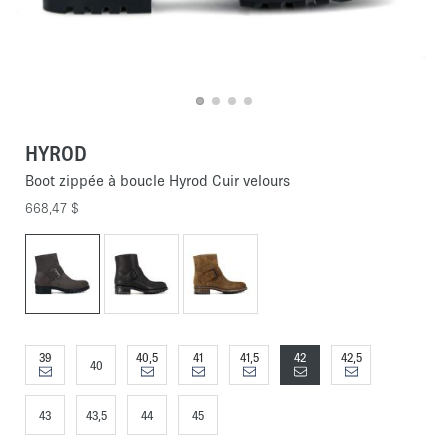
HYROD
Boot zippée à boucle Hyrod Cuir velours
668,47 $
39
40,5
41
41,5
42
42,5
40
43
43,5
44
45