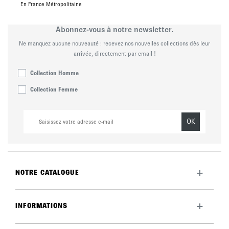
En France Métropolitaine
Abonnez-vous à notre newsletter.
Ne manquez aucune nouveauté : recevez nos nouvelles collections dès leur
arrivée, directement par email !
Collection Homme
Collection Femme
OK
+
NOTRE CATALOGUE
Toute la collection
Nouveautés du mois
+
INFORMATIONS
La marque
LookBook
Retours
Entretenir vos chaussures