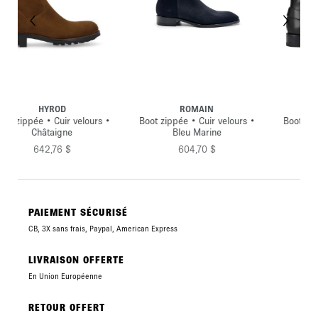
ROMAIN
KENTUCKY
rs •
Boot zippée • Cuir velours •
Boot zippée à harnais • Cuir
Bleu Marine
lisse • Noir
604,70 $
669,49 $
PAIEMENT SÉCURISÉ
CB, 3X sans frais, Paypal, American Express
LIVRAISON OFFERTE
En Union Européenne
RETOUR OFFERT