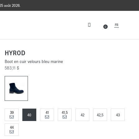
25 août 2026.
FR
0
HYROD
Boot en cuir velours bleu marine
583,11 $
39
41
41,5
40
42
42,5
43
44