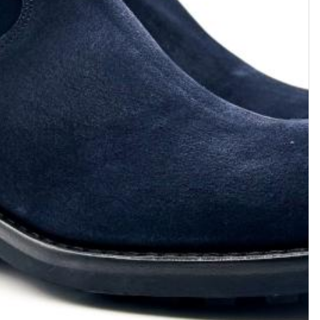
MUNSTER
MARK
Boot Jodhpur • Cuir lisse • Noir
Boot à élastiques • Cuir velours 
Artésian
669,49 $
669,49 $