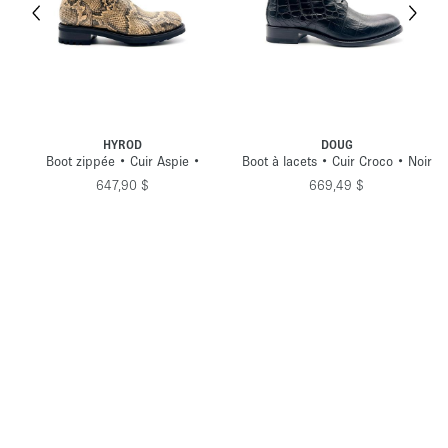
HYROD
DOUG
•
Boot zippée • Cuir Aspie •
Boot à lacets • Cuir Croco • Noir
647,90 $
669,49 $