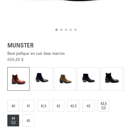
MUNSTER
Boot jodhpur en cuir lisse marron
669,49 $
43,5
40
41
41,5
42
42,5
43
44
45