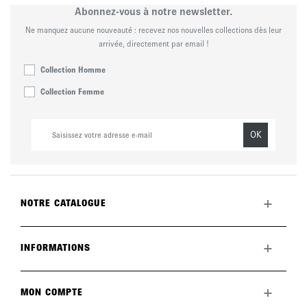
Abonnez-vous à notre newsletter.
Ne manquez aucune nouveauté : recevez nos nouvelles collections dès leur
arrivée, directement par email !
Collection Homme
Collection Femme
OK
+
NOTRE CATALOGUE
Toute la collection
Nouveautés du mois
+
INFORMATIONS
La marque
LookBook
Retours
Entretenir vos chaussures
Livraisons
+
MON COMPTE
FAQ
Paiement