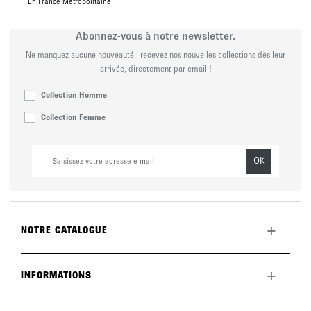
En France Métropolitaine
Abonnez-vous à notre newsletter.
Ne manquez aucune nouveauté : recevez nos nouvelles collections dès leur
arrivée, directement par email !
Collection Homme
Collection Femme
OK
+
NOTRE CATALOGUE
Toute la collection
Nouveautés du mois
+
INFORMATIONS
La marque
LookBook
Retours
Entretenir vos chaussures
Livraisons