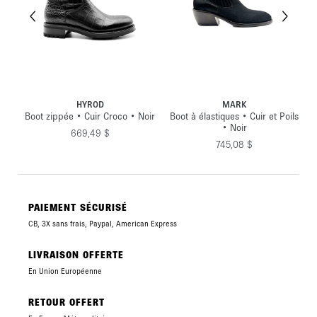
HYROD
MARK
ROM
ée • Cuir Croco • Noir
Boot à élastiques • Cuir et Poils
Boot zippée • 
• Noir
Bleu 
669,49 $
745,08 $
604,
PAIEMENT SÉCURISÉ
CB, 3X sans frais, Paypal, American Express
LIVRAISON OFFERTE
En Union Européenne
RETOUR OFFERT