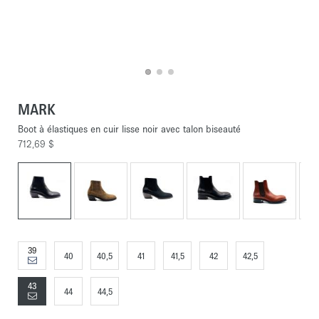
MARK
Boot à élastiques en cuir lisse noir avec talon biseauté
712,69 $
39
40
40,5
41
41,5
42
42,5
43
44
44,5