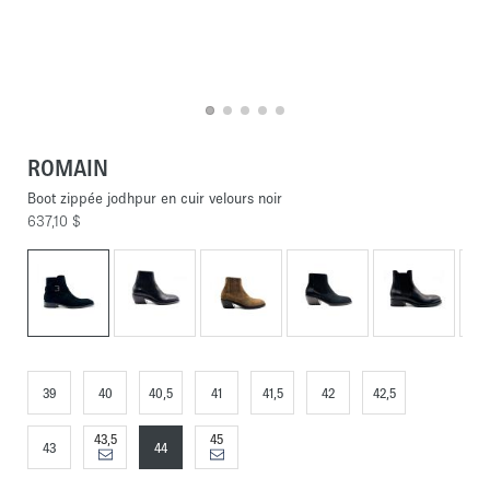
ROMAIN
Boot zippée jodhpur en cuir velours noir
637,10 $
39
40
40,5
41
41,5
42
42,5
43,5
45
43
44