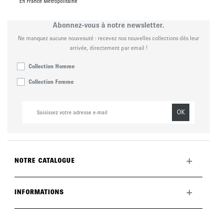
En France Métropolitaine
Abonnez-vous à notre newsletter.
Ne manquez aucune nouveauté : recevez nos nouvelles collections dès leur
arrivée, directement par email !
Collection Homme
Collection Femme
OK
+
NOTRE CATALOGUE
Toute la collection
Nouveautés du mois
+
INFORMATIONS
La marque
LookBook
Retours
Entretenir vos chaussures
Livraisons