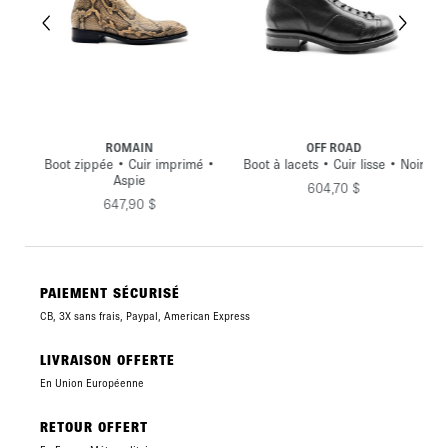
ROMAIN
OFF ROAD
 •
Boot zippée • Cuir imprimé •
Boot à lacets • Cuir lisse • Noir
Aspie
604,70 $
647,90 $
PAIEMENT SÉCURISÉ
CB, 3X sans frais, Paypal, American Express
LIVRAISON OFFERTE
En Union Européenne
RETOUR OFFERT