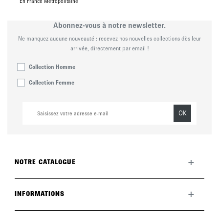
En France Métropolitaine
Abonnez-vous à notre newsletter.
Ne manquez aucune nouveauté : recevez nos nouvelles collections dès leur
arrivée, directement par email !
Collection Homme
Collection Femme
OK
+
NOTRE CATALOGUE
Toute la collection
Nouveautés du mois
+
INFORMATIONS
La marque
LookBook
Retours
Entretenir vos chaussures
Livraisons