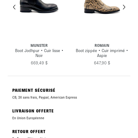
MUNSTER
ROMAIN
ils
Boot Jodhpur • Cuir lisse •
Boot zippée • Cuir imprimé •
Noir
Aspie
669,49 $
647,90 $
PAIEMENT SÉCURISÉ
CB, 3X sans frais, Paypal, American Express
LIVRAISON OFFERTE
En Union Européenne
RETOUR OFFERT