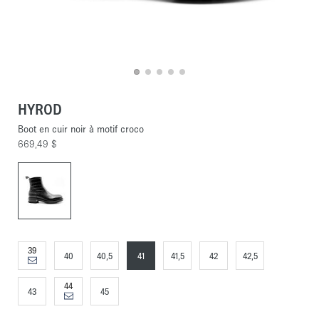
HYROD
Boot en cuir noir à motif croco
669,49 $
39
40
40,5
41
41,5
42
42,5
44
43
45