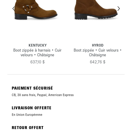
KENTUCKY
HYROD
oir
Boot zippée à harnais • Cuir
Boot zippée • Cuir velours •
velours • Châtaigne
Châtaigne
637,10 $
642,76 $
PAIEMENT SÉCURISÉ
CB, 3X sans frais, Paypal, American Express
LIVRAISON OFFERTE
En Union Européenne
RETOUR OFFERT