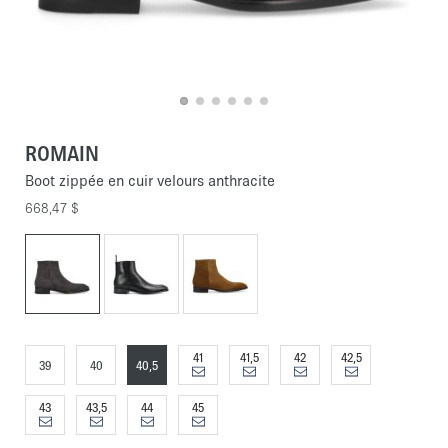
ROMAIN
Boot zippée en cuir velours anthracite
668,47 $
41
41,5
42
42,5
39
40
40,5
43
43,5
44
45