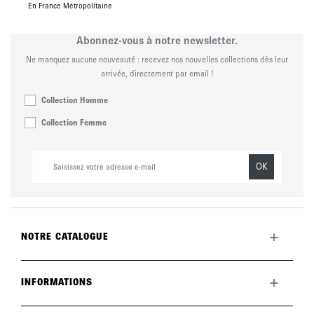
En France Métropolitaine
Abonnez-vous à notre newsletter.
Ne manquez aucune nouveauté : recevez nos nouvelles collections dès leur
arrivée, directement par email !
Collection Homme
Collection Femme
OK
+
NOTRE CATALOGUE
Toute la collection
Nouveautés du mois
+
INFORMATIONS
La marque
LookBook
Retours
Entretenir vos chaussures