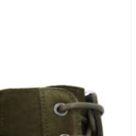
ROMAIN
KENTUCKY
 •
Boot zippée • Cuir velours •
Boot zippée à harnais • Cuir
Noisette
velours • Châtaigne
668,47 $
637,10 $