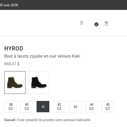
25 août 2026.
FR
0
HYROD
Boot à lacets zippée en cuir velours Kaki
668,47 $
39
40
42
44
45
41
43
Conseil :
Il est conseillé de prendre votre pointure habituelle