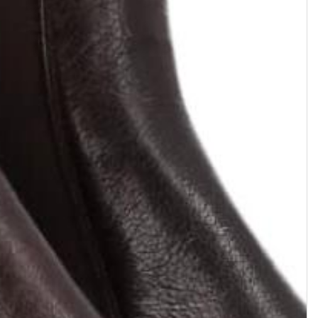
HYROD
MARK
Boot Jodhpur Chelsea • Cuir
Boot à élastiques • Cuir et Poils 
velours • Gris anthracite
Noir
642,76 $
745,08 $