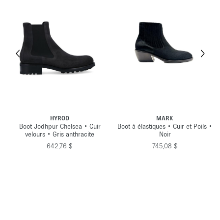
MUNSTER
AXEL
•
Boot Jodhpur • Cuir lisse • Noir
Boot chelsea • Cuir rétro • Noir
669,49 $
622,18 $