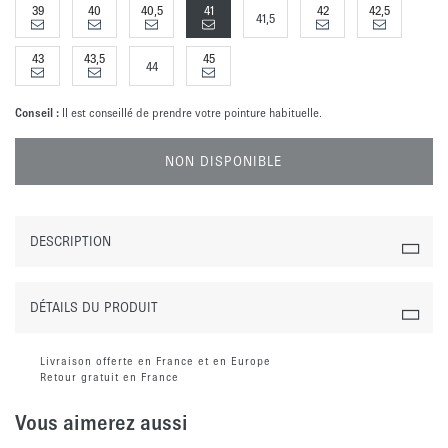
39
40
40,5
41
42
42,5
41,5
43
43,5
45
44
Conseil :
Il est conseillé de prendre votre pointure habituelle.
NON DISPONIBLE
DESCRIPTION
DÉTAILS DU PRODUIT
Livraison offerte en France et en Europe
Retour gratuit en France
Vous aimerez aussi