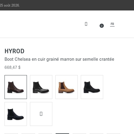
25 août 2026.
FR
0
HYROD
Boot Chelsea en cuir grainé marron sur semelle crantée
668,47 $