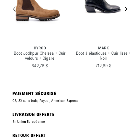
HYROD
MARK
•
Boot Jodhpur Chelsea • Cuir
Boot à élastiques • Cuir lisse •
velours • Cigare
Noir
642,76 $
712,69 $
PAIEMENT SÉCURISÉ
CB, 3X sans frais, Paypal, American Express
LIVRAISON OFFERTE
En Union Européenne
RETOUR OFFERT