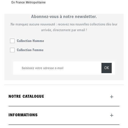
En France Métropolitaine
Abonnez-vous à notre newsletter.
Ne manquez aucune nouveauté : recevez nos nouvelles collections dès leur
arrivée, directement par email !
Collection Homme
Collection Femme
OK
+
NOTRE CATALOGUE
Toute la collection
Nouveautés du mois
+
INFORMATIONS
La marque
LookBook
Retours
Entretenir vos chaussures