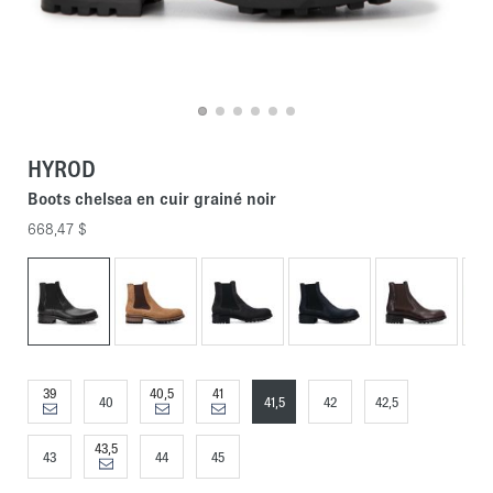
HYROD
Boots chelsea en cuir grainé noir
668,47 $
39
40,5
41
40
41,5
42
42,5
43,5
43
44
45